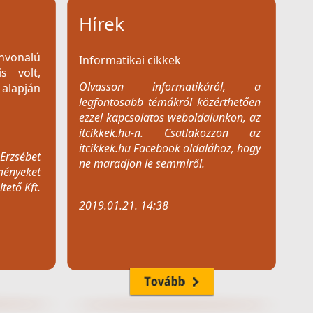
Hírek
nvonalú
Informatikai cikkek
s volt,
Olvasson informatikáról, a
 alapján
legfontosabb témákról közérthetően
ezzel kapcsolatos weboldalunkon, az
itcikkek.hu-n. Csatlakozzon az
itcikkek.hu Facebook oldalához, hogy
 Erzsébet
ne maradjon le semmiről.
tményeket
tető Kft.
2019.01.21. 14:38
atunk
erverünk
ítését
Elindult új weboldalunk
nkre...
Üdvözöljük új weboldalunkon! A
tartalmakat ketté bontottuk, új