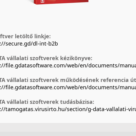
ftver letöltő linkje:
://secure.gd/dl-int-b2b
A vállalati szoftverek kézikönyve:
s://file.gdatasoftware.com/web/en/documents/manua
TA vállalati szoftverek működésének referencia ú
s://file.gdatasoftware.com/web/en/documents/manua
A vállalati szoftverek tudásbázisa:
://tamogatas.virusirto.hu/section/g-data-vallalati-vi