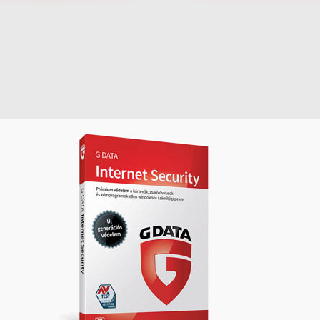
Gombás
Elektrom
Matula Anikó
Irodavezető