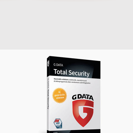
 Vilmos
lakossági weboldalunkon olvashatja
atika Bt.
lakossági ügyfeleinknek szóló
tartalmainkat, ajánlatainkat és
akcióinkat, míg vállalati ügyfélként a
szerver-telepites.hu oldalon
tájékozódhat cégeknek nyújtott
szolgáltatásainkkal kapcsolatban.
2019.01.21. 12:04