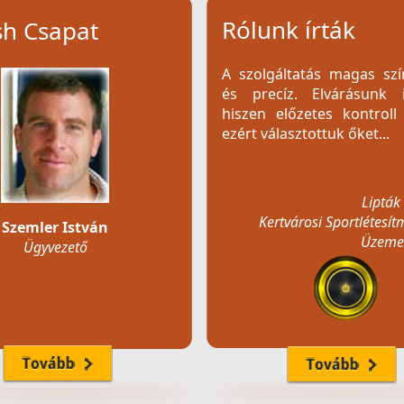
Rólunk írták
sh Csapat
A szolgáltatás magas szí
és precíz. Elvárásunk i
hiszen előzetes kontroll
ezért választottuk őket...
Lipták
Kertvárosi Sportlétesí
Szemler István
Üzemel
Ügyvezető
A cég belső hálóz
fejlesztését, levelező sz
és honlapunk elkész
végezte megelégedettségü