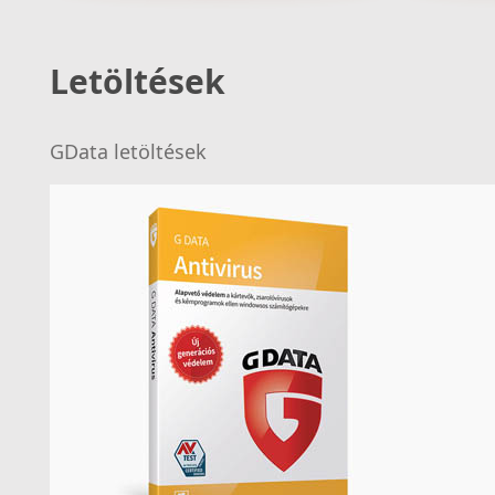
Szervizünk nagy rutinnal bír a
hordozható gépek javítása terén is.
Letöltések
GData letöltések