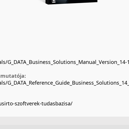
ls/G_DATA_Business_Solutions_Manual_Version_14-1
tmutatója:
ls/G_DATA_Reference_Guide_Business_Solutions_14_
rusirto-szoftverek-tudasbazisa/