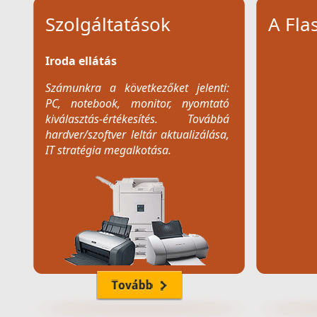
Szolgáltatások
A Fla
Iroda ellátás
Számunkra a következőket jelenti:
PC, notebook, monitor, nyomtató
kiválasztás-értékesítés. Továbbá
hardver/szoftver leltár aktualizálása,
IT stratégia megalkotása.
Notebook-ok javítása, telepítése