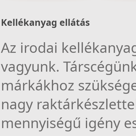
hordozható gépek javítása terén is.
Kellékanyag ellátás
Mat
Ir
Az irodai kellékanya
vagyunk. Társcégünk
márkákhoz szükséges
nagy raktárkészlette
mennyiségű igény es