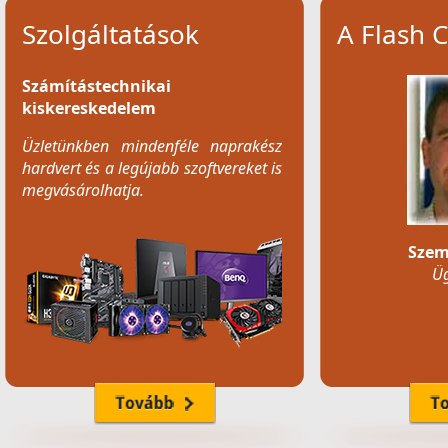
Szolgáltatások
A Flash 
Számítástechnikai
kiskereskedelem
Üzletünkben mindenféle naprakész
hardvert és a legújabb szoftvereket is
megvásárolhatja.
Szem
Üg
Notebook-ok javítása, telepítése
Szervizünk nagy rutinnal bír a